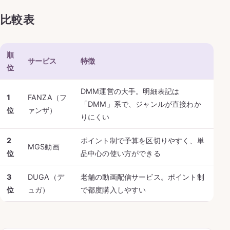
比較表
順
サービス
特徴
位
DMM運営の大手。明細表記は
1
FANZA（フ
「DMM」系で、ジャンルが直接わか
位
ァンザ）
りにくい
2
ポイント制で予算を区切りやすく、単
MGS動画
位
品中心の使い方ができる
3
DUGA（デ
老舗の動画配信サービス。ポイント制
位
ュガ）
で都度購入しやすい